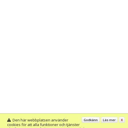
Den här webbplatsen använder
Godkänn
Läs mer
X
cookies för att alla funktioner och tjänster