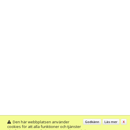
Den här webbplatsen använder
Godkänn
Läs mer
X
cookies för att alla funktioner och tjänster